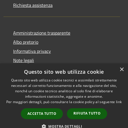
Richiesta assistenza
Amministrazione trasparente
Albo pretorio
Informativa privacy
Note legali
×
Dichiarazione di accessibilità
Questo sito web utilizza cookie
Questo sito web utilizza cookie tecnici e assimilati strettamente
necessari al corretto funzionamento e alla navigazione del sito,
nonché un cookie tecnico analitico al solo fine di elaborare
informazioni statistiche, aggregate e anonime.
RSS
Copyright © 2026 • Comune di
Per maggiori dettagli, può consultare la cookie policy al seguente
link
Accessibilità
Diano Arentino • Powered by
Privacy
Municipium
Accesso
•
RIFIUTA TUTTO
ACCETTA TUTTO
Cookie
redazione
Mappa del sito
MOSTRA DETTAGLI