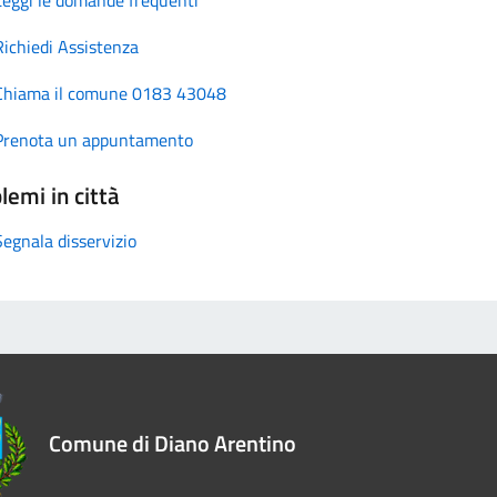
Richiedi Assistenza
Chiama il comune 0183 43048
Prenota un appuntamento
lemi in città
Segnala disservizio
Comune di Diano Arentino