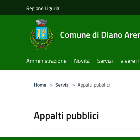
Salta al contenuto principale
Regione Liguria
Comune di Diano Are
Amministrazione
Novità
Servizi
Vivere 
Home
>
Servizi
>
Appalti pubblici
Appalti pubblici