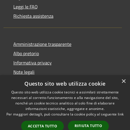
Leggi le FAQ
Richiesta assistenza
Amministrazione trasparente
Albo pretorio
Informativa privacy
Note legali
×
Dichiarazione di accessibilità
Questo sito web utilizza cookie
Questo sito web utilizza cookie tecnici e assimilati strettamente
necessari al corretto funzionamento e alla navigazione del sito,
nonché un cookie tecnico analitico al solo fine di elaborare
informazioni statistiche, aggregate e anonime.
RSS
Copyright © 2026 • Comune di
Per maggiori dettagli, può consultare la cookie policy al seguente
link
Accessibilità
Diano Arentino • Powered by
Privacy
Municipium
Accesso
•
RIFIUTA TUTTO
ACCETTA TUTTO