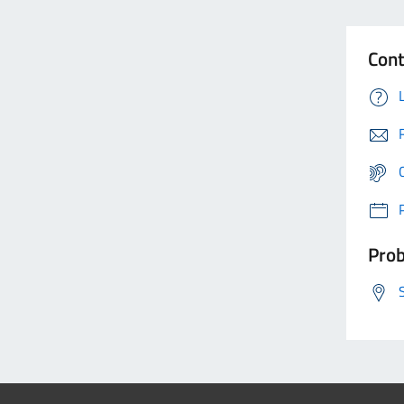
Cont
Prob