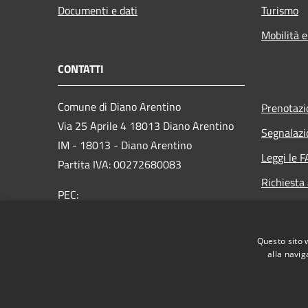
Documenti e dati
Turismo
Mobilità e
CONTATTI
Comune di Diano Arentino
Prenotaz
Via 25 Aprile 4 18013 Diano Arentino
Segnalazi
IM - 18013 - Diano Arentino
Leggi le 
Partita IVA: 00272680083
Richiesta
PEC:
comunedianoarentino@legalmail.it
Centralino Unico: 0183 43048
Questo sito 
alla navig