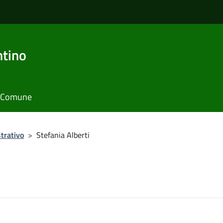
ntino
il Comune
trativo
>
Stefania Alberti