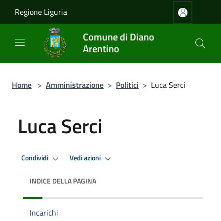
Salta al contenuto principale
Regione Liguria
Comune di Diano
Arentino
Home
>
Amministrazione
>
Politici
>
Luca Serci
Luca Serci
Condividi
Vedi azioni
INDICE DELLA PAGINA
Incarichi