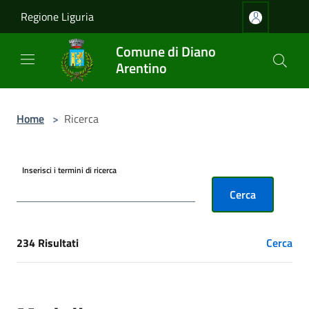
Salta al contenuto principale
Regione Liguria
Comune di Diano
Arentino
Home
>
Ricerca
Inserisci i termini di ricerca
Cerca
234 Risultati
Cerca
[results] Risultati