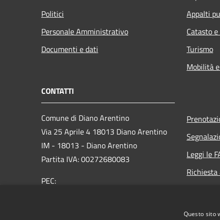
Politici
Appalti pu
Personale Amministrativo
Catasto e
Documenti e dati
Turismo
Mobilità e
CONTATTI
Comune di Diano Arentino
Prenotaz
Via 25 Aprile 4 18013 Diano Arentino
Segnalazi
IM - 18013 - Diano Arentino
Leggi le 
Partita IVA: 00272680083
Richiesta
PEC:
comunedianoarentino@legalmail.it
Centralino Unico: 0183 43048
Questo sito 