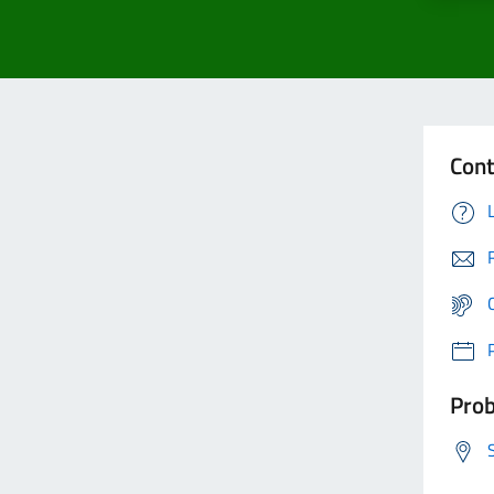
Cont
Prob