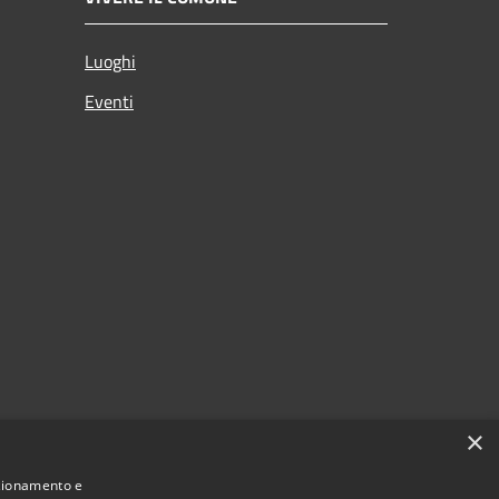
Luoghi
Eventi
×
nzionamento e